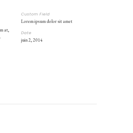
Custom Field
Lorem ipsum dolor sit amet
m at,
Date
.
juin 2, 2014