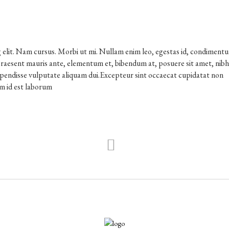
 elit. Nam cursus. Morbi ut mi. Nullam enim leo, egestas id, condimentu
raesent mauris ante, elementum et, bibendum at, posuere sit amet, nibh
uspendisse vulputate aliquam dui.Excepteur sint occaecat cupidatat non
im id est laborum